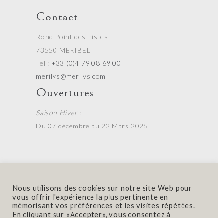
Contact
Rond Point des Pistes
73550 MERIBEL
Tel :
+33 (0)4 79 08 69 00
merilys@merilys.com
Ouvertures
Saison Hiver :
Du 07 décembre au 22 Mars 2025
Nous utilisons des cookies sur notre site Web pour
Contact
|
Mentions Légales
vous offrir l'expérience la plus pertinente en
mémorisant vos préférences et les visites répétées.
© 2020 Hotel Mérilys. Made with
by
Fluffy Design
En cliquant sur «Accepter», vous consentez à