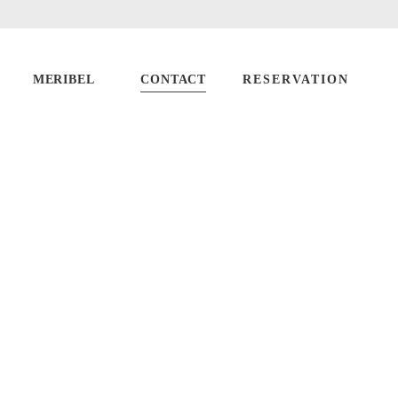
MERIBEL
CONTACT
RESERVATION
ES