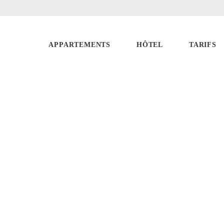
APPARTEMENTS
HÔTEL
TARIFS
ONTACT & ACC